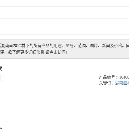
括
湖南画框铝材
下的所有产品的用途、型号、范围、图片、新闻及价格。
评，欲了解更多详细信息,请点击访问!
家
列
产品编号：164060
关键词：
湖南画