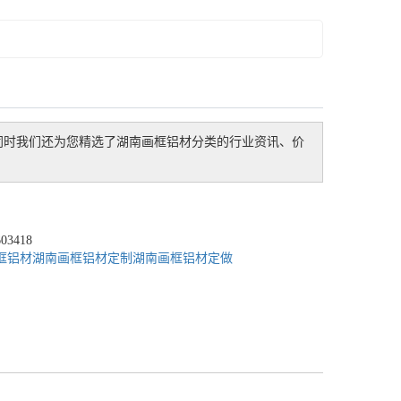
同时我们还为您精选了
湖南画框铝材
分类的行业资讯、价
3418
框铝材
湖南画框铝材定制
湖南画框铝材定做