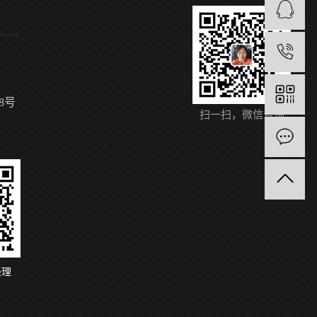
1
8号
扫一扫，微信咨询
经理