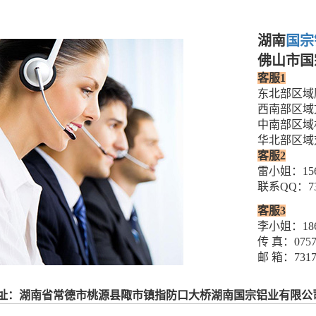
湖南
国宗
佛山市国
客服1
东北部区域廖
西南部区域文
中南部区域林
华北部区域刘经
客服2
雷小姐：156
联系QQ：731
客服3
李小姐：186
传 真：0757-
邮 箱：7317
址：湖南省常德市桃源县陬市镇指防口大桥湖南国宗铝业有限公