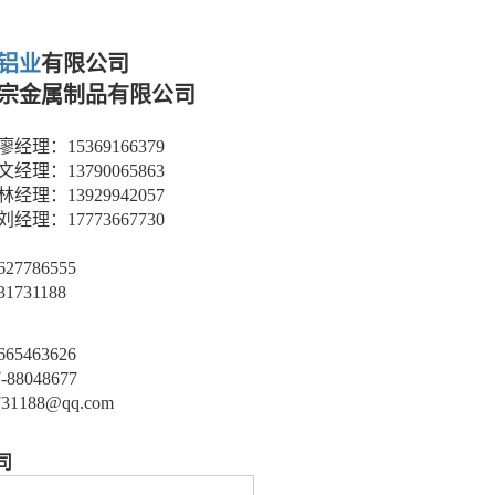
铝业
有限公
司
宗金属制品有限公司
经理：15369166379
经理：13790065863
经理：13929942057
理：17773667730
27786555
731188
65463626
88048677
31188@qq.com
司