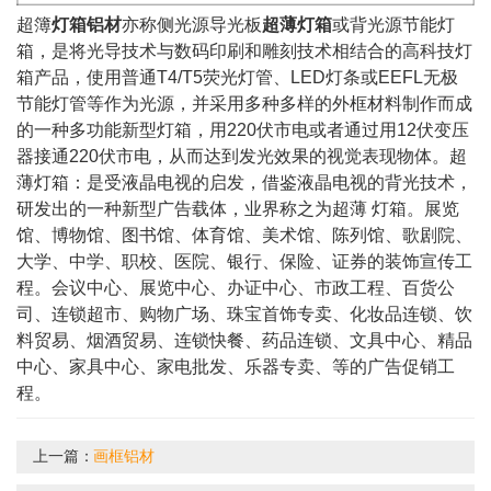
超簿
灯箱铝材
亦称侧光源导光板
超薄灯箱
或背光源节能灯
箱，是将光导技术与数码印刷和雕刻技术相结合的高科技灯
箱产品，使用普通T4/T5荧光灯管、LED灯条或EEFL无极
节能灯管等作为光源，并采用多种多样的外框材料制作而成
的一种多功能新型灯箱，用220伏市电或者通过用12伏变压
器接通220伏市电，从而达到发光效果的视觉表现物体。超
薄灯箱：是受液晶电视的启发，借鉴液晶电视的背光技术，
研发出的一种新型广告载体，业界称之为超薄 灯箱。展览
馆、博物馆、图书馆、体育馆、美术馆、陈列馆、歌剧院、
大学、中学、职校、医院、银行、保险、证券的装饰宣传工
程。会议中心、展览中心、办证中心、市政工程、百货公
司、连锁超市、购物广场、珠宝首饰专卖、化妆品连锁、饮
料贸易、烟酒贸易、连锁快餐、药品连锁、文具中心、精品
中心、家具中心、家电批发、乐器专卖、等的广告促销工
程。
上一篇：
画框铝材